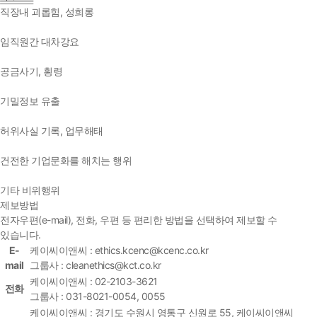
직장내 괴롭힘, 성희롱
임직원간 대차강요
공금사기, 횡령
기밀정보 유출
허위사실 기록, 업무해태
건전한 기업문화를 해치는 행위
기타 비위행위
제보방법
전자우편(e-mail), 전화, 우편 등 편리한 방법을 선택하여 제보할 수
있습니다.
E-
케이씨이앤씨 : ethics.kcenc@kcenc.co.kr
mail
그룹사 : cleanethics@kct.co.kr
케이씨이앤씨 : 02-2103-3621
전화
그룹사 : 031-8021-0054, 0055
케이씨이앤씨 : 경기도 수원시 영통구 신원로 55, 케이씨이앤씨